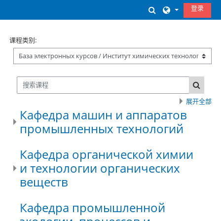
跳到主要内容
登录
切换搜索输入
课程类别:
搜索课程
搜索课
展开全部
Кафедра машин и аппаратов
промышленных технологий
Кафедра органической химии
и технологии органических
веществ
Кафедра промышленной