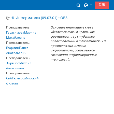
跳到主要内容
登录
切换搜索输入
® Информатика (09.03.01) ~ОВЗ
Основное внимание в курсе
Преподаватель:
уделяется таким целям, как:
ГерасимоваМарина
формирование у студентов
Михайловна
представлений о теоретических и
Преподаватель:
практических основах
ЕгарминПавел
информатики, современном
Анатольевич
состоянии информационных
Преподаватель:
технологий.
ЗыряновМихаил
Алексеевич
Преподаватель:
СибГУЛесосибирский
филиал