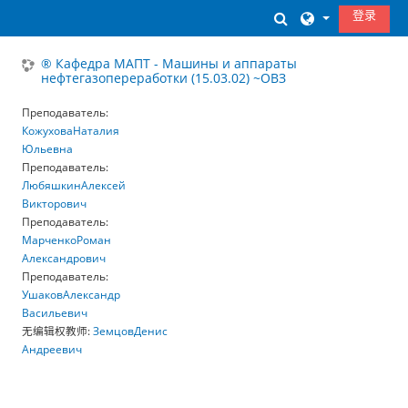
跳到主要内容
登录
切换搜索输入
® Кафедра МАПТ - Машины и аппараты
нефтегазопереработки (15.03.02) ~ОВЗ
Преподаватель:
КожуховаНаталия
Юльевна
Преподаватель:
ЛюбяшкинАлексей
Викторович
Преподаватель:
МарченкоРоман
Александрович
Преподаватель:
УшаковАлександр
Васильевич
无编辑权教师:
ЗемцовДенис
Андреевич