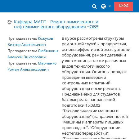
Перейти к основному содержанию
Вход
Изменить данны
Кафедра МАПТ - Ремонт химического и
нефтехимического оборудования ~ОВЗ
В курсе рассмотрены структуры
Преподаватель:
Кожухов
ремонтной службы предприятия,
Виктор Анатольевич
основы эффективной эксплуатации
Преподаватель:
Любяшкин
оборудования, ремонт деталей и
Алексей Викторович
узлов машин, а также различных
Преподаватель:
Марченко
видов технологического
Роман Александрович
оборудования. Описаны порядок
проведения выверки и
контрольных испытаний
оборудования после ремонта.
Предназначено для студентов
бакалавриата направлений
подготовки 15.03.02
"Технологические машины и
оборудование" (направленностей
"Машины и аппараты пищевых
производств", "Оборудование
нефтегазопереработки",
"Технологическое оборудование