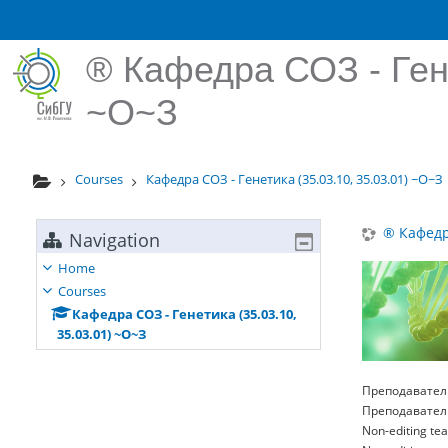
Skip to main content
® Кафедра СОЗ - Гене
~О~З
Courses
Кафедра СОЗ - Генетика (35.03.10, 35.03.01) ~О~З
® Кафедра
Navigation
Home
Courses
Кафедра СОЗ - Генетика (35.03.10,
35.03.01) ~О~З
Преподавател
Преподавател
Non-editing te