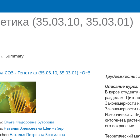
тика (35.03.10, 35.03.01)
Summary
 СОЗ - Генетика (35.03.10, 35.03.01) ~О~З
Трудоемкость:
Описание курса:
В курсе студенту
разделам: Цитоло
Закономерности н
Закономерности н
Изменчивость. Ви
онтогенеза расте
ь:
Ольга Федоровна Буторова
его сохранение.
ь:
Наталья Алексеевна Шенмайер
acher:
Наталья Петровна Братилова
Теоретический ма