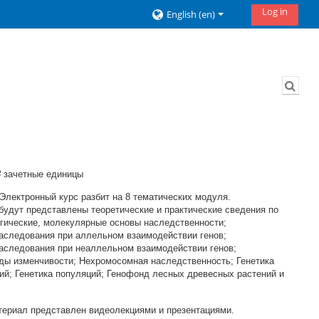
Log in
English ‎(en)‎
Togg
3
зачетные единицы
Электронный курс разбит на 8 тематических модуля.
 будут представлены теоретические и практические сведения по
гические, молекулярные основы наследственности;
аследования при аллельном взаимодействии генов;
аследования при неаллельном взаимодействии генов;
ды изменчивости; Нехромосомная наследственность; Генетика
ний; Генетика популяций; Генофонд лесных древесных растений и
териал представлен видеолекциями и презентациями.