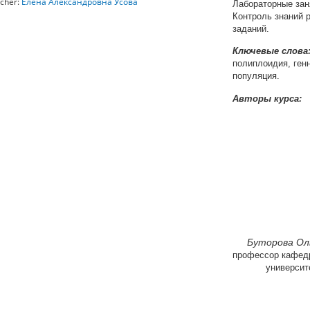
acher:
Елена Александровна Усова
Лабораторные зан
Контроль знаний 
заданий.
Ключевые слова
полиплоидия, ген
популяция.
Авторы курса:
Буторова Ол
профессор кафед
университ