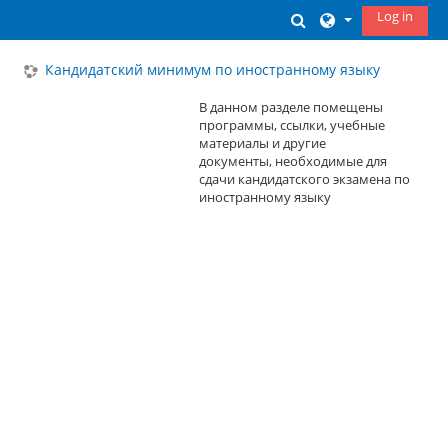
Skip to main content
Log in
Toggle search inp
Кандидатский минимум по иностранному языку
В данном разделе помещены
программы, ссылки, учебные
материалы и другие
документы, необходимые для
сдачи кандидатского экзамена по
иностранному языку