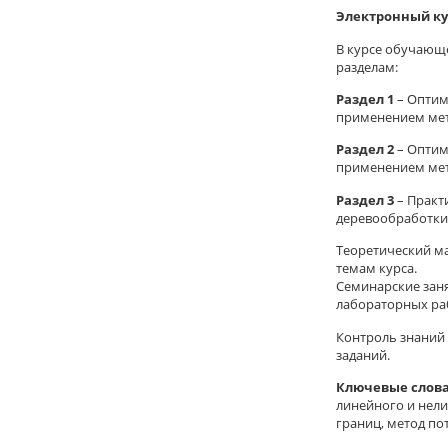
Электронный ку
В курсе обучающе
разделам:
Раздел 1
–
Оптим
применением ме
Раздел 2
–
Оптим
применением мет
Раздел 3
–
Практ
деревообработки
Теоретический ма
темам курса.
Семинарские заня
лабораторных ра
Контроль знаний
заданий.
Ключевые слова
линейного и нели
границ, метод по