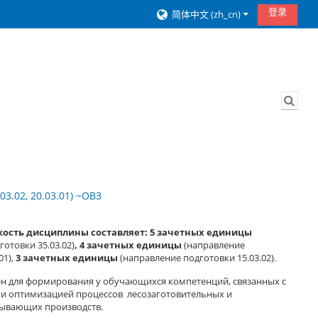
登录
简体中文 ‎(zh_cn)‎
切换
3.02, 20.03.01) ~ОВЗ
ость дисциплины составляет: 5 зачетных единицы
отовки 35.03.02)
, 4 зачетных единицы
(направление
01),
3 зачетных единицы
(направление подготовки 15.03.02).
ен для формирования у обучающихся компетенций, связанных с
и оптимизацией процессов лесозаготовительных и
ывающих производств.