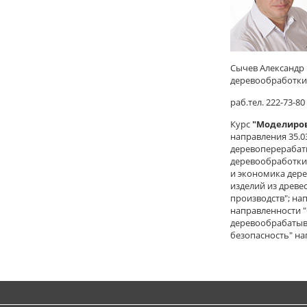
Сычев Александр
деревообработки
раб.тел. 222-73-80
Курс
"Моделиров
направления 35.0
деревоперерабат
деревообработки
и экономика дер
изделий из древ
производств"; на
направленности 
деревообрабатыва
безопасность" на