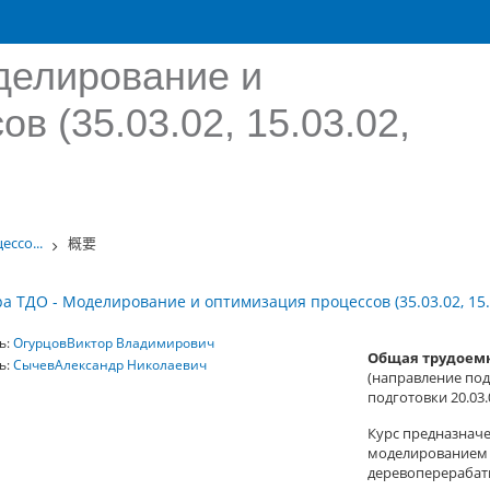
делирование и
в (35.03.02, 15.03.02,
ссо...
概要
а ТДО - Моделирование и оптимизация процессов (35.03.02, 15.0
ь:
ОгурцовВиктор Владимирович
Общая трудоемк
ь:
СычевАлександр Николаевич
(
направление подг
подготовки 20.03.
Курс предназнач
моделированием 
деревоперерабат