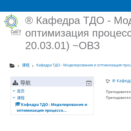
跳到主要内容
® Кафедра ТДО - Мо
оптимизация процессо
20.03.01) ~ОВЗ
课程
Кафедра ТДО - Моделирование и оптимизация проце
® Кафедр
导航
首页
Преподавател
课程
Преподавател
Кафедра ТДО - Моделирование и
оптимизация процессо...