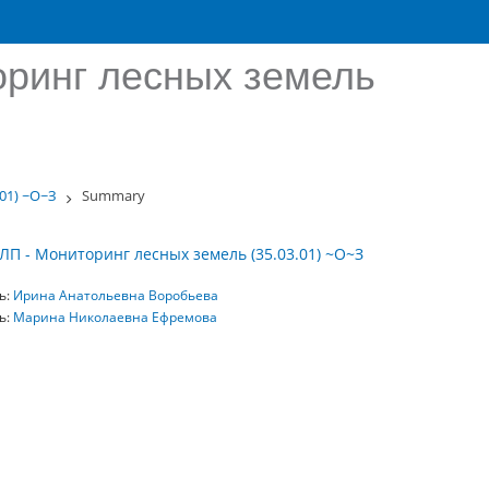
оринг лесных земель
01) ~О~З
Summary
ЛП - Мониторинг лесных земель (35.03.01) ~О~З
ь:
Ирина Анатольевна Воробьева
ь:
Марина Николаевна Ефремова