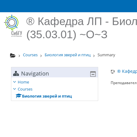
Skip to main content
® Кафедра ЛП - Биол
(35.03.01) ~О~З
Courses
Биология зверей и птиц
Summary
® Кафедр
Navigation
Home
Преподавател
Courses
Биология зверей и птиц