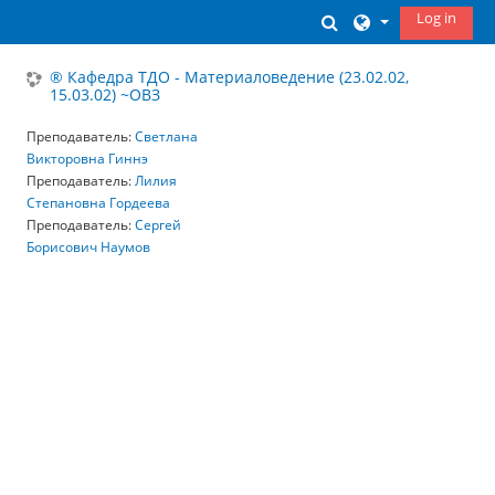
Skip to main content
Log in
Toggle search inp
® Кафедра ТДО - Материаловедение (23.02.02,
15.03.02) ~ОВЗ
Преподаватель:
Светлана
Викторовна Гиннэ
Преподаватель:
Лилия
Степановна Гордеева
Преподаватель:
Сергей
Борисович Наумов