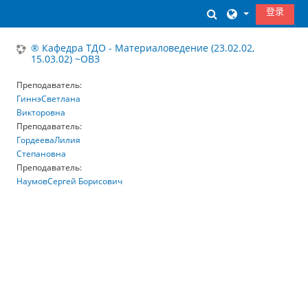
跳到主要内容
登录
切换搜索输入
® Кафедра ТДО - Материаловедение (23.02.02,
15.03.02) ~ОВЗ
Преподаватель:
ГиннэСветлана
Викторовна
Преподаватель:
ГордееваЛилия
Степановна
Преподаватель:
НаумовСергей Борисович