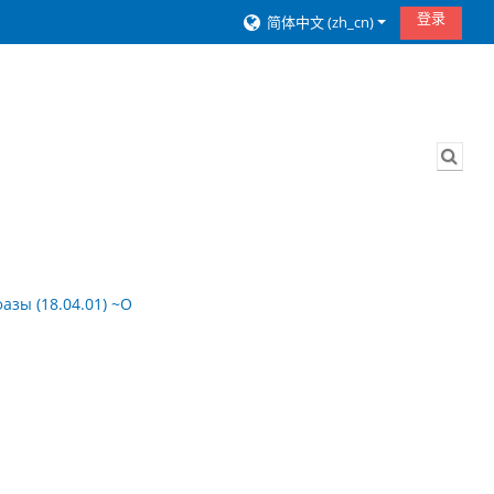
登录
简体中文 ‎(zh_cn)‎
切换
азы (18.04.01) ~О