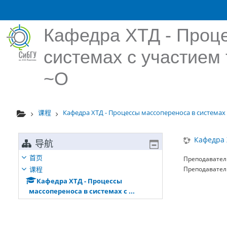
跳到主要内容
Кафедра ХТД - Проц
системах с участием 
~О
课程
Кафедра ХТД - Процессы массопереноса в системах с 
Кафедра 
导航
首页
Преподавател
课程
Преподавател
Кафедра ХТД - Процессы
массопереноса в системах с ...