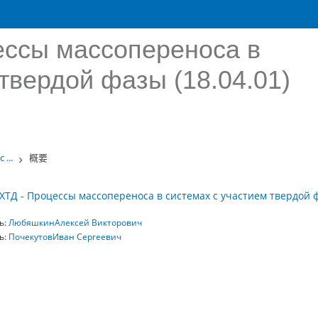
ессы массопереноса в
твердой фазы (18.04.01)
...
概要
ХТД - Процессы массопереноса в системах с участием твердой ф
ь:
ЛюбяшкинАлексей Викторович
ь:
ПочекутовИван Сергеевич