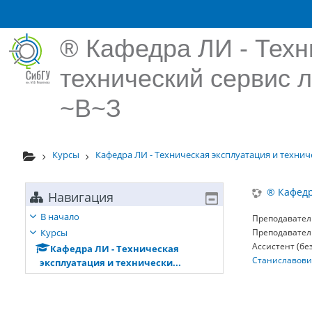
Перейти к основному содержанию
® Кафедра ЛИ - Техн
технический сервис 
~В~З
Курсы
Кафедра ЛИ - Техническая эксплуатация и техниче
® Кафедр
Навигация
В начало
Преподавател
Курсы
Преподавател
Ассистент (бе
Кафедра ЛИ - Техническая
Станиславови
эксплуатация и технически...