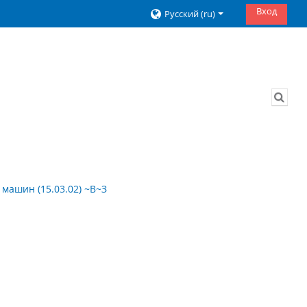
Вход
Русский ‎(ru)‎
Изме
машин (15.03.02) ~В~З