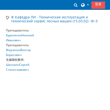
跳到主要内容
登录
切换搜索输入
® Кафедра ЛИ - Техническая эксплуатация и
технический сервис лесных машин (15.03.02) ~В~З
Преподаватель:
КуриленкоНиколай
Иванович
Преподаватель:
ФедченкоВиктор
Борисович
无编辑权教师:
ШатохинСергей
Станиславович