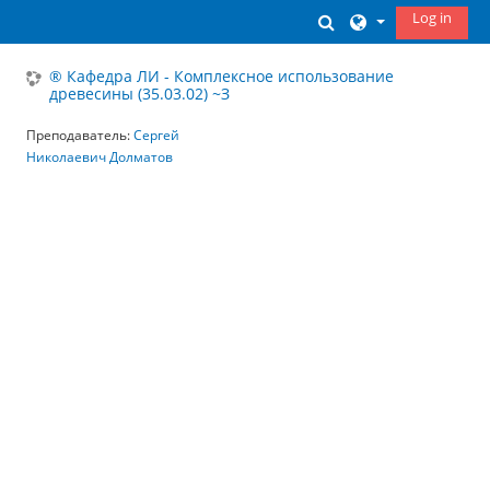
Skip to main content
Log in
Toggle search inp
® Кафедра ЛИ - Комплексное использование
древесины (35.03.02) ~З
Преподаватель:
Сергей
Николаевич Долматов