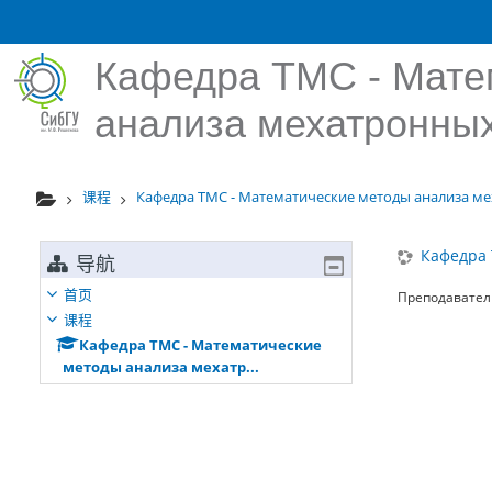
跳到主要内容
Кафедра ТМС - Мате
анализа мехатронных
课程
Кафедра ТМС - Математические методы анализа мех
Кафедра 
导航
首页
Преподавател
课程
Кафедра ТМС - Математические
методы анализа мехатр...