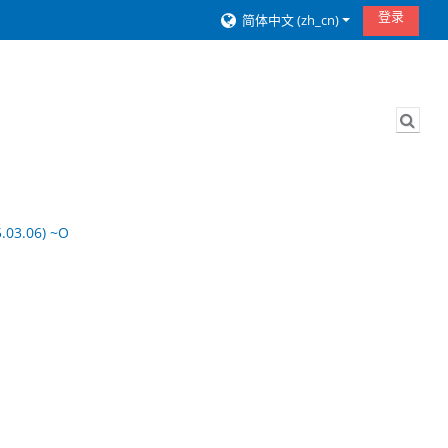
登录
简体中文 ‎(zh_cn)‎
切换
.03.06) ~О