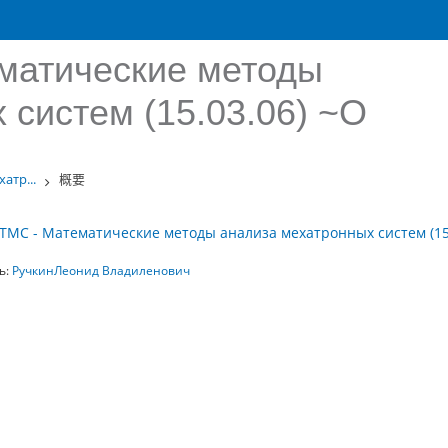
матические методы
 систем (15.03.06) ~О
атр...
概要
ТМС - Математические методы анализа мехатронных систем (15
ь:
РучкинЛеонид Владиленович