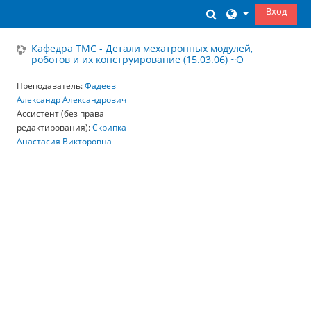
Перейти к основному содержанию
Вход
Изменить данны
Кафедра ТМС - Детали мехатронных модулей,
роботов и их конструирование (15.03.06) ~О
Преподаватель:
Фадеев
Александр Александрович
Ассистент (без права
редактирования):
Скрипка
Анастасия Викторовна