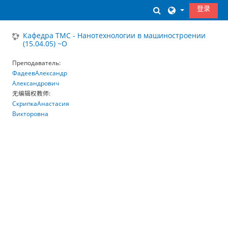
跳到主要内容
登录
切换搜索输入
Кафедра ТМС - Нанотехнологии в машиностроении
(15.04.05) ~О
Преподаватель:
ФадеевАлександр
Александрович
无编辑权教师:
СкрипкаАнастасия
Викторовна