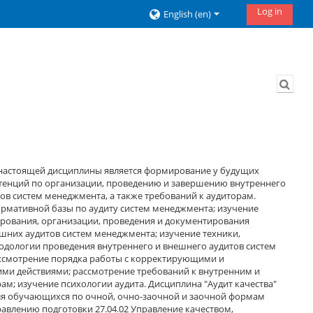
Log in
English ‎(en)‎
Togg
настоящей дисциплины является формирование у будущих
тенций по организации, проведению и завершению внутреннего
ов систем менеджмента, а также требований к аудиторам.
ормативной базы по аудиту систем менеджмента; изучение
рования, организации, проведения и документирования
шних аудитов систем менеджмента; изучение техники,
одологии проведения внутреннего и внешнего аудитов систем
ссмотрение порядка работы с корректирующими и
и действиями; рассмотрение требований к внутренним и
м; изучение психологии аудита. Дисциплина "Аудит качества"
ля обучающихся по очной, очно-заочной и заочной формам
авлению подготовки 27.04.02 Управление качеством,