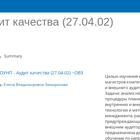
т качества (27.04.02)
Summary
ОУНП - Аудит качества (27.04.02) ~ОВЗ
Целью изучения 
магистров компе
ь:
Елена Владимировна Замиралова
и внешнего аудит
Задачи: анализ н
процедуры плани
внутренних и вне
технологии и мет
менеджмента; ра
предупреждающим
внешним аудитора
предназначена д
обучение по напр