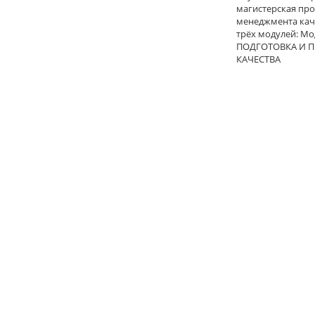
магистерская пр
менеджмента каче
трёх модулей: М
ПОДГОТОВКА И П
КАЧЕСТВА