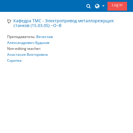
Skip to main content
Log in
Toggle search inp
Кафедра ТМС - Электропривод металлорежущих
станков (15.03.05) ~О~В
Преподаватель:
Вячеслав
Александрович Будьков
Non-editing teacher:
Анастасия Викторовна
Скрипка