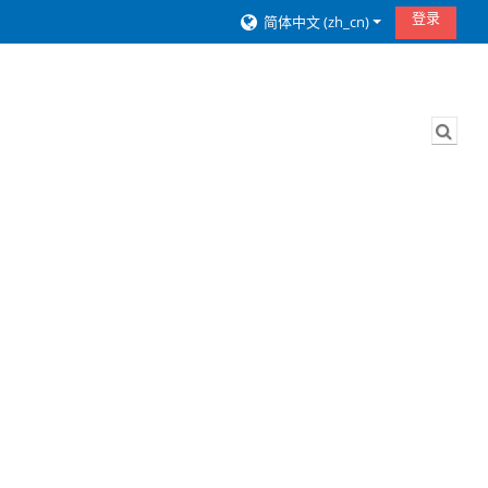
登录
简体中文 ‎(zh_cn)‎
切换