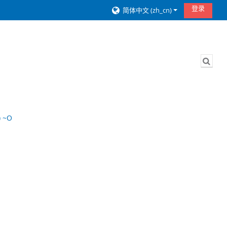
登录
简体中文 ‎(zh_cn)‎
切换
) ~О