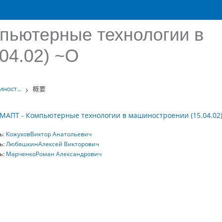
пьютерные технологии в
04.02) ~О
ност...
概要
МАПТ - Компьютерные технологии в машиностроении (15.04.02
ь:
КожуховВиктор Анатольевич
ь:
ЛюбяшкинАлексей Викторович
ь:
МарченкоРоман Александрович