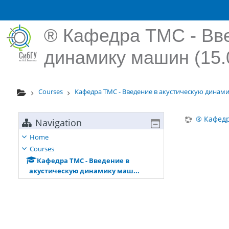
Skip to main content
® Кафедра ТМС - Вве
динамику машин (15.
Courses
Кафедра ТМС - Введение в акустическую динами
® Кафедр
Navigation
Home
Courses
Кафедра ТМС - Введение в
акустическую динамику маш...