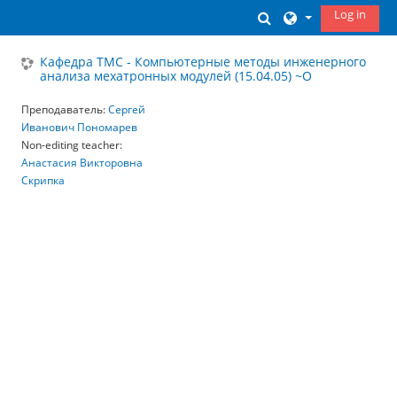
Skip to main content
Log in
Toggle search inp
Кафедра ТМС - Компьютерные методы инженерного
анализа мехатронных модулей (15.04.05) ~О
Преподаватель:
Сергей
Иванович Пономарев
Non-editing teacher:
Анастасия Викторовна
Скрипка