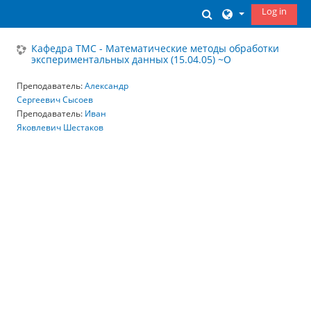
Skip to main content
Log in
Toggle search inp
Кафедра ТМС - Математические методы обработки
экспериментальных данных (15.04.05) ~О
Преподаватель:
Александр
Сергеевич Сысоев
Преподаватель:
Иван
Яковлевич Шестаков