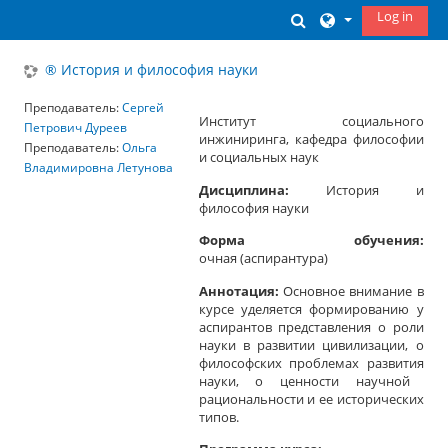
Skip to main content
Log in
Toggle search inp
® История и философия науки
Преподаватель:
Сергей
Институт социального
Петрович Дуреев
инжиниринга, кафедра философии
Преподаватель:
Ольга
и социальных наук
Владимировна Летунова
Дисциплина
:
История и
философия науки
Форма обучения
:
очная
(а
спирантура
)
Аннотация:
Основное внимание в
курсе уделяется
формированию
у
а
спирантов
представления о р
оли
науки в развитии цивилизации, о
философских проблемах р
азвития
науки, о ценности научной
рациональности и ее исторических
типов.