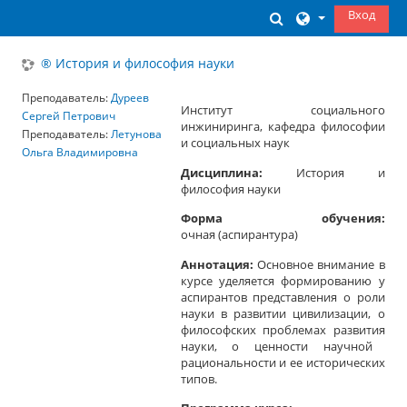
Перейти к основному содержанию
Вход
Изменить данны
® История и философия науки
Преподаватель:
Дуреев
Институт социального
Сергей Петрович
инжиниринга, кафедра философии
Преподаватель:
Летунова
и социальных наук
Ольга Владимировна
Дисциплина
:
История и
философия науки
Форма обучения
:
очная
(а
спирантура
)
Аннотация:
Основное внимание в
курсе уделяется
формированию
у
а
спирантов
представления о р
оли
науки в развитии цивилизации, о
философских проблемах р
азвития
науки, о ценности научной
рациональности и ее исторических
типов.