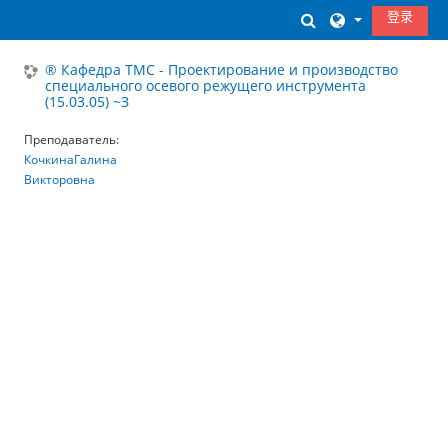
跳到主要内容
登录
切换搜索输入
® Кафедра ТМС - Проектирование и производство
специального осевого режущего инструмента
(15.03.05) ~З
Преподаватель:
КочкинаГалина
Викторовна