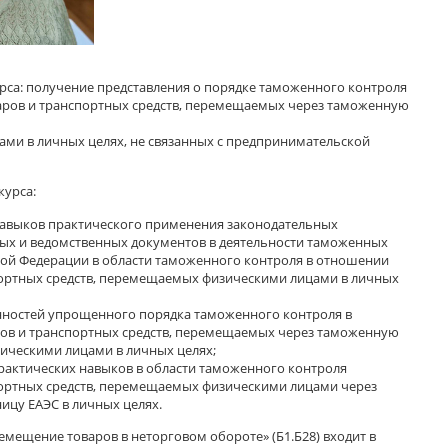
рса: получение представления о порядке таможенного контроля
аров и транспортных средств, перемещаемых через таможенную
ми в личных целях, не связанных с предпринимательской
курса:
авыков практического применения законодательных
ных и ведомственных документов в деятельности таможенных
кой Федерации в области таможенного контроля в отношении
портных средств, перемещаемых физическими лицами в личных
енностей упрощенного порядка таможенного контроля в
ов и транспортных средств, перемещаемых через таможенную
ическими лицами в личных целях;
рактических навыков в области таможенного контроля
портных средств, перемещаемых физическими лицами через
ицу ЕАЭС в личных целях.
мещение товаров в неторговом обороте» (Б1.Б28) входит в