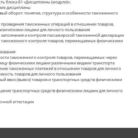
ть блока Б1 «Дисциплины (модули)».
ние дисциплины
овый оборот: понятие, структура и особенности таможенного
к проведения таможенных операций в отношении товаров,
зическими лицами для личного пользования
к заполнения и контроля пассажирской таможенной декларации
ок таможенного контроля товаров, перемещаемых физическими
ьзования
ности таможенного контроля товаров, перемещаемых через
ицу физическими лицами различными видами транспорта
ение таможенных платежей в отношении товаров для личного
имость товаров для личного пользования
ный ввоз (вывоз) товаров и транспортных средств физическими
щение транспортных средств физическими лицами для личного
чной аттестации