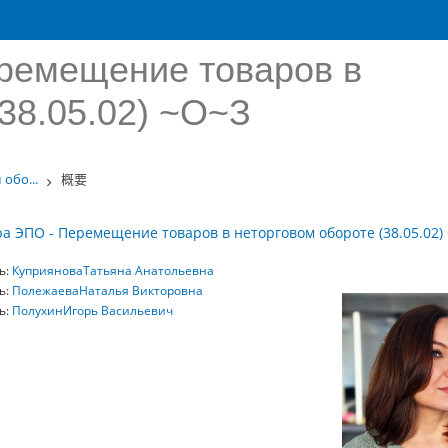
ремещение товаров в
38.05.02) ~О~З
обо...
概要
а ЭПО - Перемещение товаров в неторговом обороте (38.05.02)
ь:
КуприяноваТатьяна Анатольевна
ь:
ПолежаеваНаталья Викторовна
ь:
ПолухинИгорь Васильевич