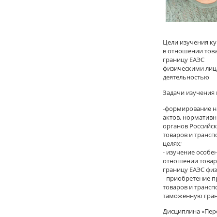
Цели изучения ку
в отношении тов
границу ЕАЭС
физическими лица
деятельностью
Задачи изучения 
-формирование н
актов, норматив
органов Российс
товаров и транс
целях;
- изучение особ
отношении товар
границу ЕАЭС физ
- приобретение п
товаров и транс
таможенную гран
Дисциплина «Пере