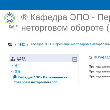
跳到主要内容
® Кафедра ЭПО - Пе
неторговом обороте (
课程
Кафедра ЭПО - Перемещение товаров в неторговом 
® Кафедр
导航
首页
Преподавател
课程
Преподавател
Преподавател
Кафедра ЭПО - Перемещение
товаров в неторговом обо...