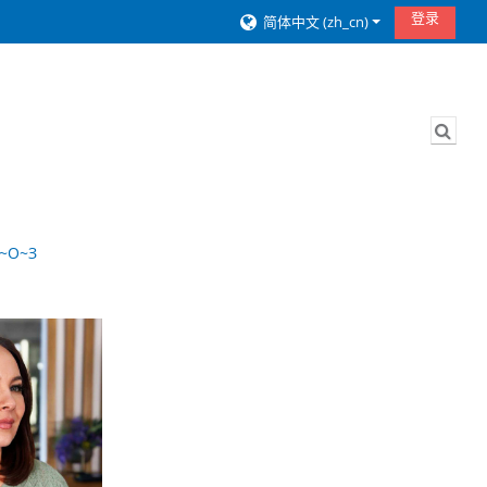
登录
简体中文 ‎(zh_cn)‎
切换
 ~О~З