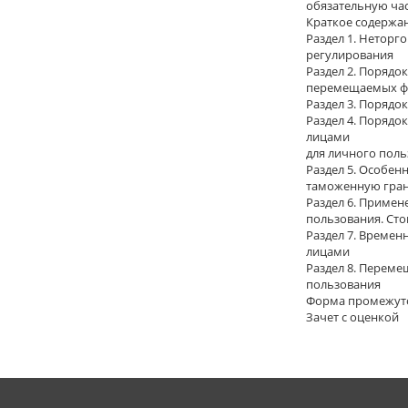
обязательную час
Краткое содержа
Раздел 1. Неторг
регулирования
Раздел 2. Порядо
перемещаемых фи
Раздел 3. Порядо
Раздел 4. Поряд
лицами
для личного пол
Раздел 5. Особен
таможенную гран
Раздел 6. Примен
пользования. Сто
Раздел 7. Времен
лицами
Раздел 8. Переме
пользования
Форма промежуто
Зачет с оценкой