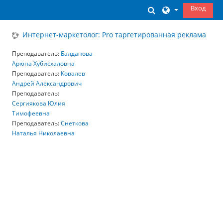
Перейти к основному содержанию
Вход
Изменить данны
Интернет-маркетолог: Pro таргетированная реклама
Преподаватель:
Балданова
Арюна Хубисхаловна
Преподаватель:
Ковалев
Андрей Александрович
Преподаватель:
Сергиякова Юлия
Тимофеевна
Преподаватель:
Снеткова
Наталья Николаевна