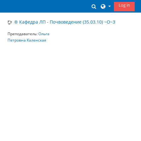
Skip to main content
Log in
Toggle search inp
® Кафедра ЛП - Почвоведение (35.03.10) ~О~З
Преподаватель:
Ольга
Петровна Каленская