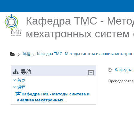
跳到主要内容
Кафедра ТМС - Метод
мехатронных систем 
课程
Кафедра ТМС - Методы синтеза и анализа мехатронн
Кафедра 
导航
首页
Преподавател
课程
Кафедра ТМС - Методы синтеза и
анализа мехатронных...