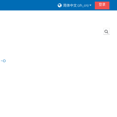
登录
简体中文 ‎(zh_cn)‎
切换
 ~О