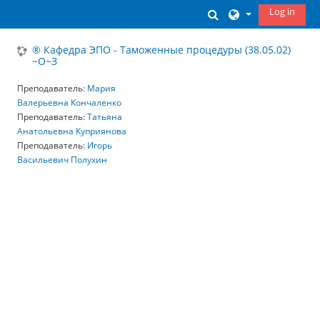
Skip to main content
Log in
Toggle search inp
® Кафедра ЭПО - Таможенные процедуры (38.05.02)
~О~З
Преподаватель:
Мария
Валерьевна Кончаленко
Преподаватель:
Татьяна
Анатольевна Куприянова
Преподаватель:
Игорь
Васильевич Полухин