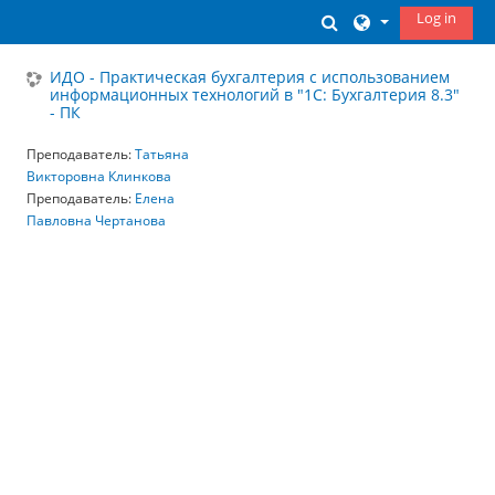
Skip to main content
Log in
Toggle search inp
ИДО - Практическая бухгалтерия с использованием
информационных технологий в "1С: Бухгалтерия 8.3"
- ПК
Преподаватель:
Татьяна
Викторовна Клинкова
Преподаватель:
Елена
Павловна Чертанова