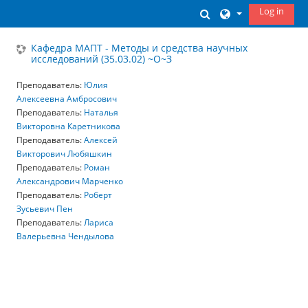
Skip to main content
Log in
Toggle search inp
Кафедра МАПТ - Методы и средства научных
исследований (35.03.02) ~О~З
Преподаватель:
Юлия
Алексеевна Амбросович
Преподаватель:
Наталья
Викторовна Каретникова
Преподаватель:
Алексей
Викторович Любяшкин
Преподаватель:
Роман
Александрович Марченко
Преподаватель:
Роберт
Зусьевич Пен
Преподаватель:
Лариса
Валерьевна Чендылова