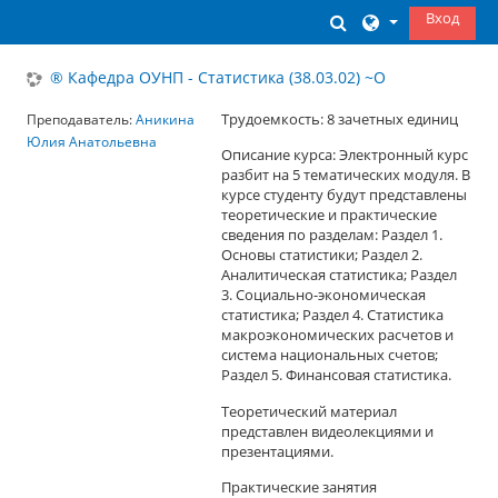
Перейти к основному содержанию
Вход
Изменить данны
® Кафедра ОУНП - Статистика (38.03.02) ~О
Трудоемкость: 8 зачетных единиц
Преподаватель:
Аникина
Юлия Анатольевна
Описание курса: Электронный курс
разбит на 5 тематических модуля. В
курсе студенту будут представлены
теоретические и практические
сведения по разделам: Раздел 1.
Основы статистики; Раздел 2.
Аналитическая статистика; Раздел
3. Социально-экономическая
статистика; Раздел 4. Статистика
макроэкономических расчетов и
система национальных счетов;
Раздел 5. Финансовая статистика.
Теоретический материал
представлен видеолекциями и
презентациями.
Практические занятия