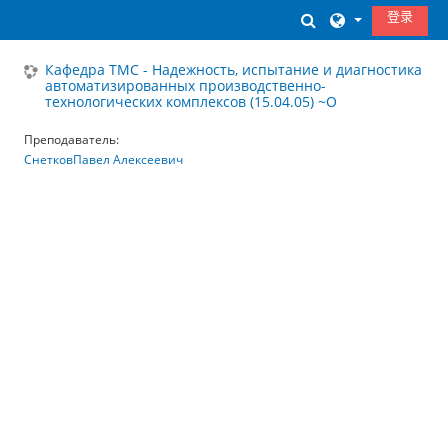
跳到主要内容
登录
切换搜索输入
Кафедра ТМС - Надежность, испытание и диагностика
автоматизированных производственно-
технологических комплексов (15.04.05) ~О
Преподаватель:
СнетковПавел Алексеевич