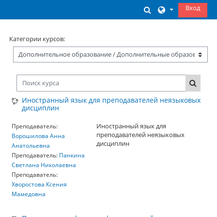
Перейти к основному содержанию
Вход
Изменить данны
Категории курсов:
Поиск курса
Поиск 
Иностранный язык для преподавателей неязыковых
дисциплин
Иностранный язык для
Преподаватель:
преподавателей неязыковых
Ворошилова Анна
дисциплин
Анатольевна
Преподаватель:
Панкина
Светлана Николаевна
Преподаватель:
Хворостова Ксения
Мамедовна