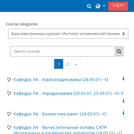
Skip to main content
Log in
Toggle search inp
Course categories:
Search courses
Search
Page 1
Page 2
Next page
1
2
»
Кафедра ЛА - Аэрогазодинамика (24.05.01) ~О
Кафедра ЛА - Аэродинамика (24.03.01, 25.03.01) ~О~З
Кафедра ЛА - Баллистика ракет (24.03.01) ~О
Кафедра ЛА - Вычислительные основы САПР
летательных и космических аппаратов (24.05.01) ~О