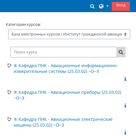
Перейти к основному содержанию
Вход
Изменить данны
Категории курсов:
Поиск курса
Поиск 
® Кафедра ПНК - Авиационные информационно-
измерительные системы (25.03.02) ~О~З
® Кафедра ПНК - Авиационные приборы (25.03.02)
~О~З
® Кафедра ПНК - Авиационные электрические
машины (25.03.02) ~О~З