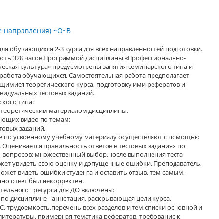
е направления) ~О~В
для обучающихся 2-3 курса для всех направленностей подготовки.
сть 328 часов.Программой дисциплины «Профессионально-
еская культура» предусмотрены занятия семинарского типа и
 работа обучающихся. Самостоятельная работа предполагает
имися теоретического курса, подготовку ими рефератов и
видуальных тестовых заданий.
кого типа:
с теоретическим материалом дисциплины;
ающих видео по темам;
товых заданий.
се по усвоенному учебному материалу осуществляют с помощью
. Оценивается правильность ответов в тестовых заданиях по
 вопросов: множественный выбор,После выполнения теста
ет увидеть свою оценку и допущенные ошибки. Преподаватель,
может видеть ошибки студента и оставить отзыв, тем самым,
нно ответ был некорректен.
ательного ресурса для ДО включены:
по дисциплине - аннотация, раскрывающая цели курса,
С, трудоемкость,перечень всех разделов и тем,списки основной и
итературы, примерная тематика рефератов, требование к