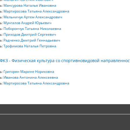
ь:
Мансурова Наталья Ивановна
ь:
Мартиросова Татьяна Александровна
ь:
Мельничук Артем Александрович
ь:
Мунгалов Андрей Юрьевич
ь:
Поборончук Татьяна Николаевна
ь:
Приходов Дмитрий Сергеевич
ь:
Радченко Дмитрий Геннадьевич
ь:
Трофимова Наталья Петровна
ФКЗ - Физическая культура со спортивновидовой направленнос
ь:
Григорян Марине Нориковна
ь:
Иванова Антонина Алексеевна
ь:
Мартиросова Татьяна Александровна