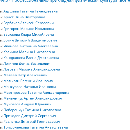
ФКЗ - Профессионально-прикладная физическая культура (все 
ь:
Адушева Татьяна Геннадьевна
ь:
Арнст Нина Викторовна
ь:
Горбачев Алексей Сергеевич
ь:
Григорян Марине Нориковна
ь:
Евсюкова Клара Михайловна
ь:
Зотин Виталий Владимирович
ь:
Иванова Антонина Алексеевна
ь:
Колчина Марина Николаевна
ь:
Кондрашова Елена Дмитриевна
ь:
Логинов Денис Васильевич
ь:
Лозовая Марина Александровна
ь:
Малеев Петр Алексеевич
ь:
Малыгин Евгений Иванович
ь:
Мансурова Наталья Ивановна
ь:
Мартиросова Татьяна Александровна
ь:
Мельничук Артем Александрович
ь:
Мунгалов Андрей Юрьевич
ь:
Поборончук Татьяна Николаевна
ь:
Приходов Дмитрий Сергеевич
ь:
Радченко Дмитрий Геннадьевич
ь:
Трифоненкова Татьяна Анатольевна