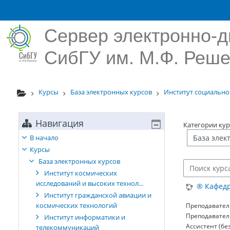
Перейти к основному содержанию
Сервер электронно-д
СибГУ им. М.Ф. Реше
Курсы
База электронных курсов
Институт социальн
Навигация
Категории кур
В начало
Курсы
База электронных курсов
Поиск курса
Институт космических
исследований и высоких технол...
® Кафедр
Институт гражданской авиации и
космических технологий
Преподавател
Преподавател
Институт информатики и
Ассистент (бе
телекоммуникаций