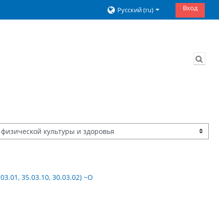
Вход
Русский ‎(ru)‎
Изме
01, 35.03.10, 30.03.02) ~О