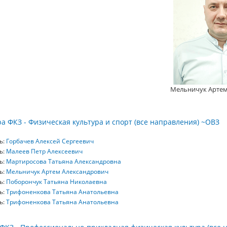
Мельничук Артем 
а ФКЗ - Физическая культура и спорт (все направления) ~ОВЗ
ь:
Горбачев Алексей Сергеевич
ь:
Малеев Петр Алексеевич
ь:
Мартиросова Татьяна Александровна
ь:
Мельничук Артем Александрович
ь:
Поборончук Татьяна Николаевна
ь:
Трифоненкова Татьяна Анатольевна
ь:
Трифоненкова Татьяна Анатольевна