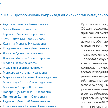
ч
а ФКЗ - Профессионально-прикладная физическая культура (вс
Курс разработан 
ь:
Адушева Татьяна Геннадьевна
Общая трудоемко
ь:
Арнст Нина Викторовна
прикладная физич
ь:
Горбачев Алексей Сергеевич
самостоятельная
ь:
Зотин Виталий Владимирович
изучение обучающ
ь:
Колчина Марина Николаевна
выполнение инди
ь:
Кондрашова Елена Дмитриевна
Занятия семинарс
ь:
Логинов Денис Васильевич
– ознакомление 
ь:
Лозовая Марина Александровна
– просмотр обуч
ь:
Малеев Петр Алексеевич
– выполнение тес
Контроль на кур
ь:
Малыгин Евгений Иванович
тестовых заданий
ь:
Мансурова Наталья Ивановна
различным видам
ь:
Мартиросова Татьяна Александровна
обучающийся мож
ь:
Мельничук Артем Александрович
в свою очередь, 
ь:
Мунгалов Андрей Юрьевич
указав в чем име
ь:
Поборончук Татьяна Николаевна
B состав образов
ь:
Приходов Дмитрий Сергеевич
Программа курса 
ь:
Радченко Дмитрий Геннадьевич
соответствие ФГО
ь:
Трифоненкова Татьяна Анатольевна
дополнительной л