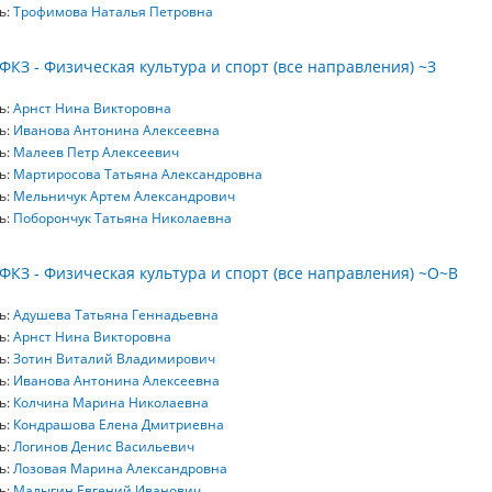
ь:
Трофимова Наталья Петровна
ФКЗ - Физическая культура и спорт (все направления) ~З
ь:
Арнст Нина Викторовна
ь:
Иванова Антонина Алексеевна
ь:
Малеев Петр Алексеевич
ь:
Мартиросова Татьяна Александровна
ь:
Мельничук Артем Александрович
ь:
Поборончук Татьяна Николаевна
ФКЗ - Физическая культура и спорт (все направления) ~О~В
ь:
Адушева Татьяна Геннадьевна
ь:
Арнст Нина Викторовна
ь:
Зотин Виталий Владимирович
ь:
Иванова Антонина Алексеевна
ь:
Колчина Марина Николаевна
ь:
Кондрашова Елена Дмитриевна
ь:
Логинов Денис Васильевич
ь:
Лозовая Марина Александровна
ь:
Малыгин Евгений Иванович