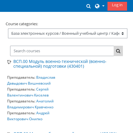
Skip to main content
Log in
Toggle search inp
Course categories:
Search courses
Search
ВСП.00 Модуль военно-технической (военно-
специальной) подготовки (430401)
Преподаватель:
Владислав
Давыдович Вишневский
Преподаватель:
Сергей
Валентинович Киселев
Преподаватель:
Анатолий
Владимирович Кравченко
Преподаватель:
Андрей
Викторович Онипко