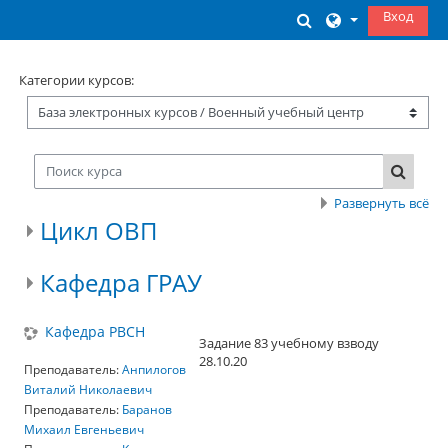
Перейти к основному содержанию
Вход
Изменить данны
Категории курсов:
Поиск курса
Поиск 
Развернуть всё
Цикл ОВП
Кафедра ГРАУ
Кафедра РВСН
Задание 83 учебному взводу
28.10.20
Преподаватель:
Анпилогов
Виталий Николаевич
Преподаватель:
Баранов
Михаил Евгеньевич