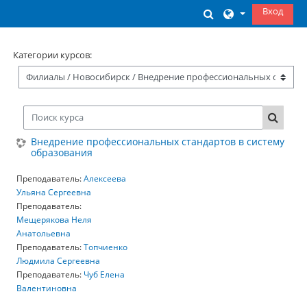
Перейти к основному содержанию
Вход
Изменить данны
Категории курсов:
Поиск курса
Поиск 
Внедрение профессиональных стандартов в систему
образования
Преподаватель:
Алексеева
Ульяна Сергеевна
Преподаватель:
Мещерякова Неля
Анатольевна
Преподаватель:
Топчиенко
Людмила Сергеевна
Преподаватель:
Чуб Елена
Валентиновна