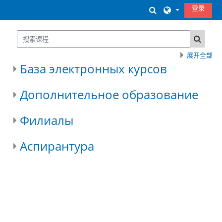
跳到主要内容
登录
切换搜索输入
搜索课程
搜索课
展开全部
База электронных курсов
Дополнительное образование
Филиалы
Аспирантура