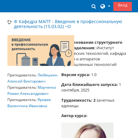
Перейти к основному содержанию
Вход
Изменить данны
® Кафедра МАПТ - Введение в профессиональную
деятельность (15.03.02) ~О
Наименование структурного
подразделения:
Институт
химических технологий, кафедра
машин и аппаратов
промышленных технологий
Версия курса:
1.0
Преподаватель:
Любяшкин
Алексей Викторович
Дата ближайшего запуска:
1
Преподаватель:
Марченко
сентября, 2025
Роман Александрович
Трудоемкость: 2
зачетных
Преподаватель:
Яровая
единицы
Валентина Ивановна
Автор курса: