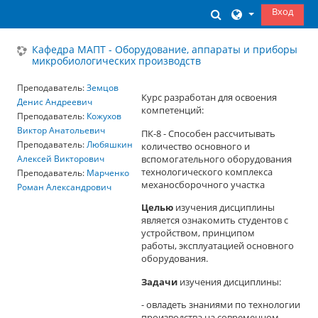
Перейти к основному содержанию
Вход
Изменить данны
Кафедра МАПТ - Оборудование, аппараты и приборы
микробиологических производств
Преподаватель:
Земцов
Курс разработан для освоения
Денис Андреевич
компетенций:
Преподаватель:
Кожухов
Виктор Анатольевич
ПК-8 - Способен рассчитывать
Преподаватель:
Любяшкин
количество основного и
вспомогательного оборудования
Алексей Викторович
технологического комплекса
Преподаватель:
Марченко
механосборочного участка
Роман Александрович
Целью
изучения дисциплины
является ознакомить студентов с
устройством, принципом
работы, эксплуатацией основного
оборудования.
Задачи
изучения дисциплины:
- овладеть знаниями по технологии
производства на современном