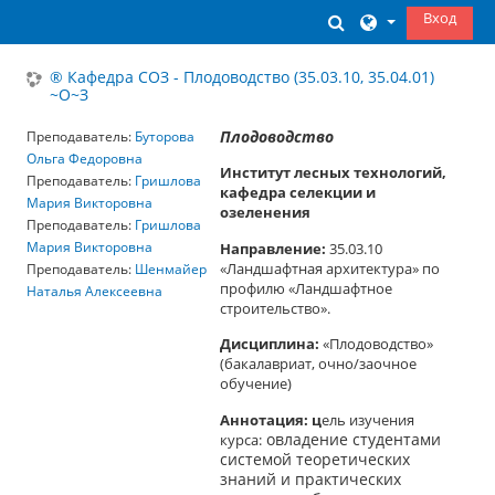
Перейти к основному содержанию
Вход
Изменить данны
® Кафедра СОЗ - Плодоводство (35.03.10, 35.04.01)
~О~З
Плодоводство
Преподаватель:
Буторова
Ольга Федоровна
Институт лесных технологий,
Преподаватель:
Гришлова
кафедра селекции и
Мария Викторовна
озеленения
Преподаватель:
Гришлова
Направление:
35.03.10
Мария Викторовна
«Ландшафтная архитектура» по
Преподаватель:
Шенмайер
профилю «Ландшафтное
Наталья Алексеевна
строительство».
Дисциплина:
«Плодоводство»
(бакалавриат, очно/заочное
обучение)
Аннотация: ц
ель изучения
курса:
овладение студентами
системой теоретических
знаний и практических