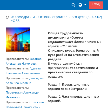
Перейти к основному содержанию
Вход
Изменить данны
® Кафедра ЛИ - Основы строительного дела (35.03.02)
~ОВЗ
Общая трудоемкость
дисциплины
«
Основы
строительного дела
»:
6 зачётных
единиц - 216 часов,
Описание курса: Электронный
курс разбит на 4 тематических
Преподаватель:
Баранов
раздела.
В курсе студенту будут
Александр Николаевич
представлены
теоретические и
Преподаватель:
Гудаева
практические сведения
по
Елизавета Анатольевна
разделам:
Преподаватель:
Давыдова
Алла Леонидовна
Раздел 1.
Промышленные
Преподаватель:
здания лесной отрасли.
Пережилин Александр
Раздел 2.
Части промышленных
Иванович
зданий.
Преподаватель:
Стрижнев
Владимир Прокопьевич