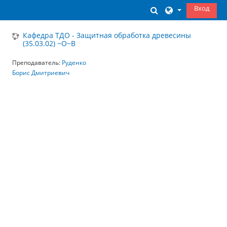
Перейти к основному содержанию
Вход
Изменить данны
Кафедра ТДО - Защитная обработка древесины
(35.03.02) ~О~В
Преподаватель:
Руденко
Борис Дмитриевич